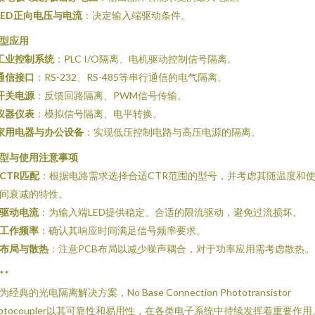
LED正向电压与电流
：决定输入端驱动条件。
型应用
工业控制系统
：PLC I/O隔离、电机驱动控制信号隔离。
通信接口
：RS-232、RS-485等串行通信的电气隔离。
开关电源
：反馈回路隔离、PWM信号传输。
仪器仪表
：模拟信号隔离、电平转换。
家用电器与办公设备
：实现低压控制电路与高压电源的隔离。
型与使用注意事项
CTR匹配
：根据电路需求选择合适CTR范围的型号，并考虑其随温度和
间衰减的特性。
驱动电流
：为输入端LED提供稳定、合适的限流驱动，避免过流损坏。
工作频率
：确认其响应时间满足信号频率要求。
布局与散热
：注意PCB布局以减少噪声耦合，对于功率应用需考虑散热。
**
为经典的光电隔离解决方案，No Base Connection Phototransistor
ptocoupler以其可靠性和易用性，在各类电子系统中持续发挥着重要作用