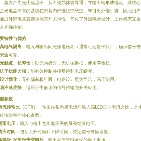
，激发产生光生载流子，从而使晶体管导通，在输出端形成电流。其核心
是光电晶体管的基极在封装内部连接或悬空，未引出外部引脚，因此用户
通过外部电路直接控制其开关特性，简化了外围电路设计，工作状态完全
入光强控制。
要特性与优势
高电气隔离
：输入与输出间绝缘电压高（通常可达数千伏），确保信号传
安全可靠。
无触点、长寿命
：以光为媒介，无机械磨损，使用寿命长。
抗干扰能力强
：能有效抑制共模噪声和电压瞬变。
设计简化
：无外部基极引脚，电路设计更为简洁，易于使用。
响应速度快
：适用于中低速的信号传输与开关应用。
键参数
电流传输比（CTR）
：输出端集电极电流与输入端LED正向电流之比，是
传输效率的核心参数。
隔离电压
：输入与输出之间能承受的最高绝缘电压。
响应时间
：包括上升时间和下降时间，决定信号传输速度。
集电极-发射极击穿电压
：输出晶体管能承受的最大电压。