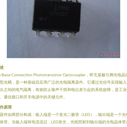
述
o Base Connection Phototransistor Optocoupler，即无基极引脚光电晶
型光耦，是一种基础且应用广泛的光电隔离器件。它通过光信号实现输入
出之间的电气隔离，有效防止噪声干扰和电位差引起的系统故障，是工业
、通信接口和开关电源中的关键元件。
作原理
器件由两部分构成：输入端是一个发光二极管（LED），输出端是一个光
体管。当输入端有电流流过，LED发光，光线照射到输出端的光电晶体管