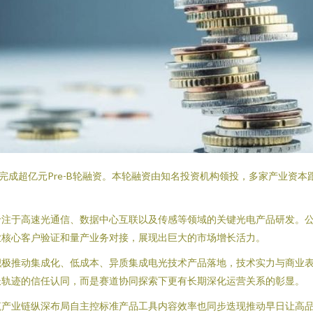
完成超亿元Pre-B轮融资。本轮融资由知名投资机构领投，多家产业资
专注于高速光通信、数据中心互联以及传感等领域的关键光电产品研发。
业核心客户验证和量产业务对接，展现出巨大的市场增长活力。
积极推动集成化、低成本、异质集成电光技术产品落地，技术实力与商业
长轨迹的信任认同，而是赛道协同探索下更有长期深化运营关系的彰显。
筑产业链纵深布局自主控标准产品工具内容效率也同步迭现推动早日让高