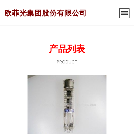
欧菲光集团股份有限公司
产品列表
PRODUCT